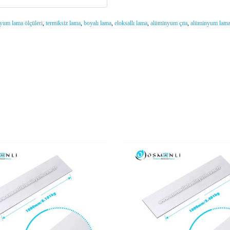
yum lama ölçüleri
,
termiksiz lama
,
boyalı lama
,
eloksallı lama
,
alüminyum çıta
,
alüminyum lama