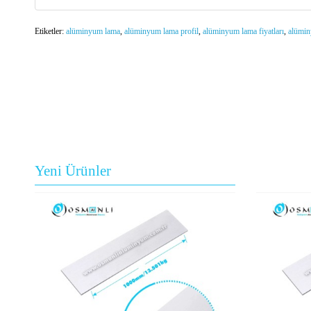
Etiketler:
alüminyum lama
,
alüminyum lama profil
,
alüminyum lama fiyatları
,
alümin
Yeni Ürünler